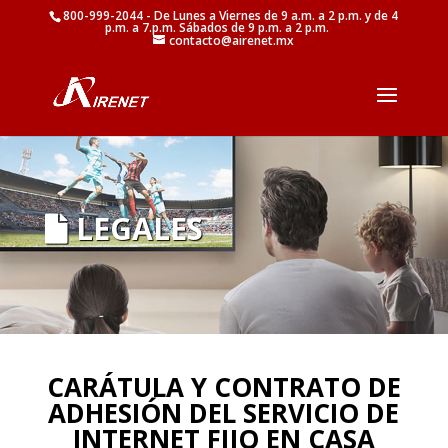
800-999-2044 - De Lunes a Viernes de 9 a.m. a 2 p.m. y de 4
p.m. a 7.p.m. Sábados de 9 p.m. a 2 p.m.
contacto@airenet.mx
LEGALES
CARÁTULA Y CONTRATO DE
ADHESIÓN DEL SERVICIO DE
INTERNET FIJO EN CASA