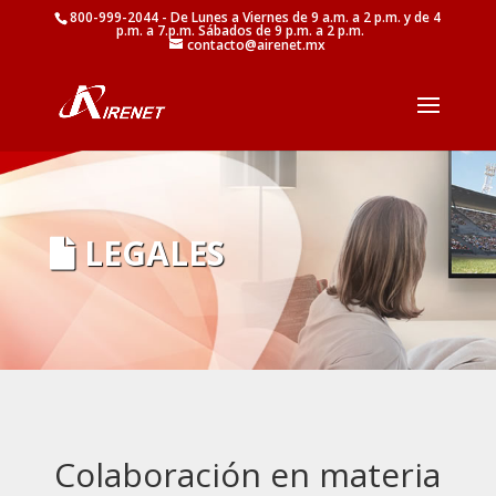
800-999-2044 - De Lunes a Viernes de 9 a.m. a 2 p.m. y de 4
p.m. a 7.p.m. Sábados de 9 p.m. a 2 p.m.
contacto@airenet.mx
LEGALES
Colaboración en materia