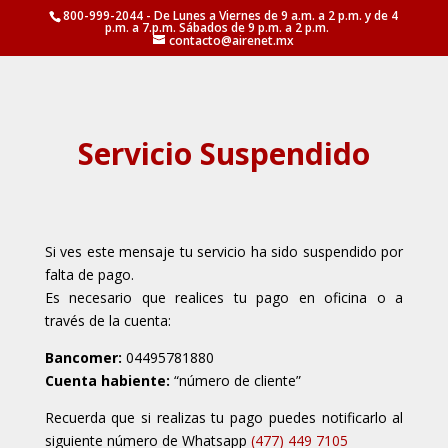
800-999-2044 - De Lunes a Viernes de 9 a.m. a 2 p.m. y de 4
p.m. a 7.p.m. Sábados de 9 p.m. a 2 p.m.
contacto@airenet.mx
Servicio Suspendido
Si ves este mensaje tu servicio ha sido suspendido por
falta de pago.
Es necesario que realices tu pago en oficina o a
través de la cuenta:
Bancomer:
04495781880
Cuenta habiente:
“número de cliente”
Recuerda que si realizas tu pago puedes notificarlo al
siguiente número de Whatsapp
(477) 449 7105